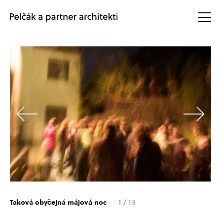
1
/
13
Taková obyčejná májová noc