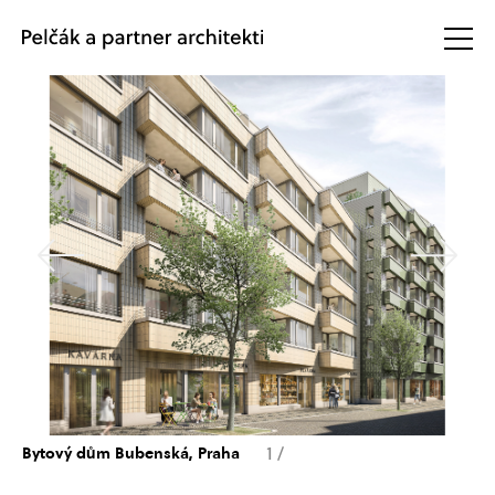
1
/
Bytový dům Bubenská, Praha