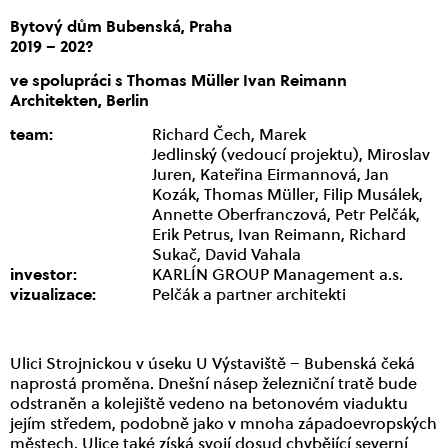
Bytový dům Bubenská, Praha
2019 – 202?
ve spolupráci s Thomas Müller Ivan Reimann
Architekten, Berlin
team:
Richard Čech, Marek
Jedlinský (vedoucí projektu), Miroslav
Juren, Kateřina Eirmannová, Jan
Kozák, Thomas Müller, Filip Musálek,
Annette Oberfranczová, Petr Pelčák,
Erik Petrus, Ivan Reimann, Richard
Sukač, David Vahala
investor:
KARLÍN GROUP Management a.s.
vizualizace:
Pelčák a partner architekti
Ulici Strojnickou v úseku U Výstaviště – Bubenská čeká
naprostá proměna. Dnešní násep železniční tratě bude
odstraněn a kolejiště vedeno na betonovém viaduktu
jejím středem, podobně jako v mnoha západoevropských
městech. Ulice také získá svojí dosud chybějící severní