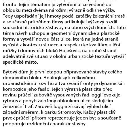
frontu. Jejím tématem je vytvoření ulice vedené do
oblouku mezi dvěma nárožími výrazně odlišné výšky.
Tedy uspořádání její hmoty podél zatáčky železniční tratě
a současně průběhem římsy artikulující výškový rozdíl
sousední historické zástavby na obou svých koncích. Toto
téma návrh uchopuje geometrií dynamické a plastické
formy a vytváří novou část ulice, která na jedné straně
vyrůstá z kontextu situace a respektu ke kvalitám uliční
mřížky i domovních bloků Holešovic, na druhé straně
adekvátně své situaci v okolní urbanistické textuře vytváří
specifické místo.
Bytový dům je první etapou připravované stavby celého
domovního bloku. Analogicky k celkovému
urbanistickému rozvrhu a tvarování fronty je dynamická i
kompozice jeho fasád. Jejich výrazná plasticita před
rovinu průčelí zubovitě vysouvaných řad loggií evokuje
rytmus a pohyb založený obloukem ulice sledujícím
železniční trať. Zároveň loggie získávají výhled ulicí
západní směrem, k parku Stromovky. Každý plastický
prvek průčelí přitom reprezentuje jeden byt a současně
podporuje rezidenční charakter stavby.