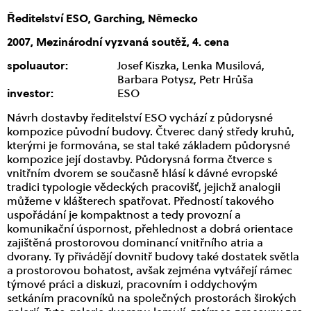
Ředitelství ESO, Garching, Německo
2007, Mezinárodní vyzvaná soutěž, 4. cena
spoluautor:
Josef Kiszka, Lenka Musilová,
Barbara Potysz, Petr Hrůša
investor:
ESO
Návrh dostavby ředitelství ESO vychází z půdorysné
kompozice původní budovy. Čtverec daný středy kruhů,
kterými je formována, se stal také základem půdorysné
kompozice její dostavby. Půdorysná forma čtverce s
vnitřním dvorem se současně hlásí k dávné evropské
tradici typologie vědeckých pracovišť, jejichž analogii
můžeme v klášterech spatřovat. Předností takového
uspořádání je kompaktnost a tedy provozní a
komunikační úspornost, přehlednost a dobrá orientace
zajištěná prostorovou dominancí vnitřního atria a
dvorany. Ty přivádějí dovnitř budovy také dostatek světla
a prostorovou bohatost, avšak zejména vytvářejí rámec
týmové práci a diskuzi, pracovním i oddychovým
setkáním pracovníků na společných prostorách širokých